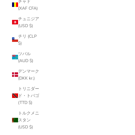
チャド
(XAF CFA)
チュニジア
(USD $)
チリ (CLP
$)
ツバル
(AUD $)
デンマーク
(DKK kr.)
トリニダー
ド・トバゴ
(TTD $)
トルクメニ
スタン
(USD $)