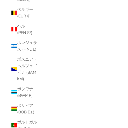
ベルギー
(EUR €)
ペルー
(PEN S/)
ホンジュラ
ス (HNL L)
ボスニア・
ヘルツェゴ
ビナ (BAM
КМ)
ボツワナ
(BWP P)
ボリビア
(BOB Bs.)
ポルトガル