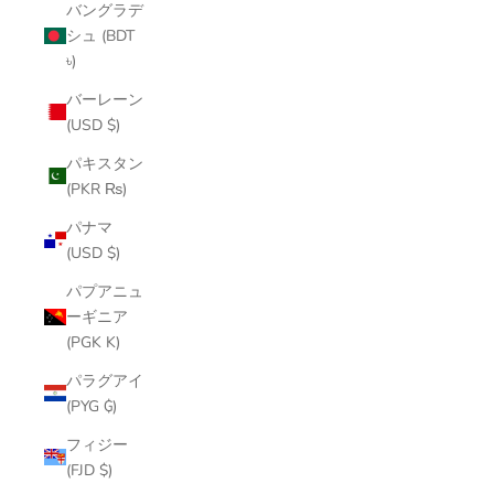
バングラデ
シュ (BDT
৳)
バーレーン
(USD $)
パキスタン
(PKR ₨)
パナマ
(USD $)
パプアニュ
ーギニア
(PGK K)
パラグアイ
(PYG ₲)
フィジー
(FJD $)