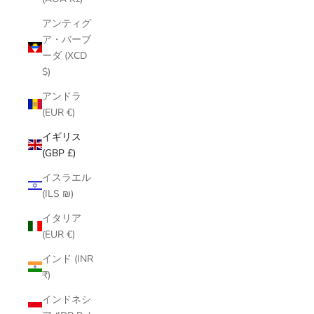
アンティグ
ア・バーブ
ーダ (XCD
$)
アンドラ
(EUR €)
イギリス
(GBP £)
イスラエル
(ILS ₪)
イタリア
(EUR €)
インド (INR
₹)
インドネシ