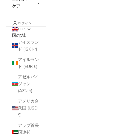
ケア
ログイン
GBP £
国/地域
アイスラン
ド (ISK kr)
アイルラン
ド (EUR €)
アゼルバイ
ジャン
(AZN ₼)
アメリカ合
衆国 (USD
$)
アラブ首長
国連邦