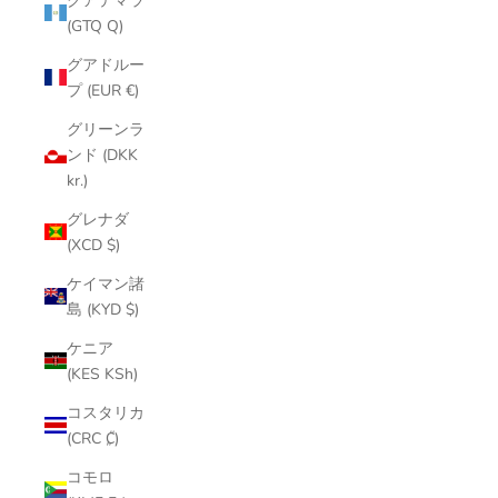
グアテマラ
(GTQ Q)
グアドルー
プ (EUR €)
グリーンラ
ンド (DKK
kr.)
グレナダ
(XCD $)
ケイマン諸
島 (KYD $)
ケニア
(KES KSh)
コスタリカ
(CRC ₡)
コモロ