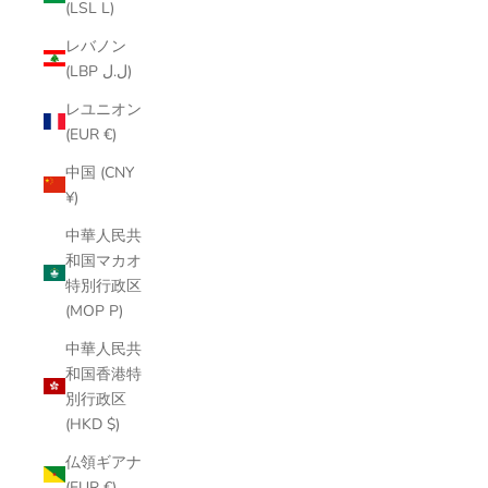
(LSL L)
レバノン
(LBP ل.ل)
レユニオン
(EUR €)
中国 (CNY
¥)
中華人民共
和国マカオ
特別行政区
(MOP P)
中華人民共
和国香港特
別行政区
(HKD $)
仏領ギアナ
(EUR €)