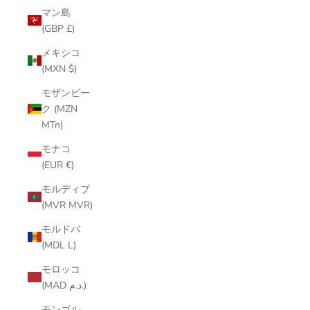
マン島
(GBP £)
メキシコ
(MXN $)
モザンビー
ク (MZN
MTn)
モナコ
(EUR €)
モルディブ
(MVR MVR)
モルドバ
(MDL L)
モロッコ
(MAD د.م.)
モンゴル