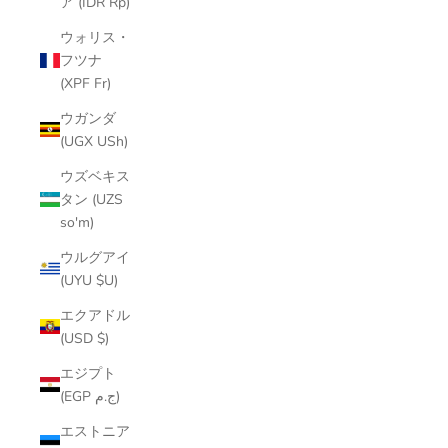
ア (IDR Rp)
ウォリス・
フツナ
(XPF Fr)
ウガンダ
(UGX USh)
ウズベキス
タン (UZS
so'm)
ウルグアイ
(UYU $U)
エクアドル
(USD $)
エジプト
(EGP ج.م)
エストニア