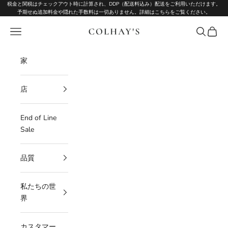
コンテンツへスキップ
税金と関税はチェックアウト時に計算され、DDP（配送料込み）配送をご利用いただけます。
予期せぬ追加料金や隠れた手数料は一切ありません。
詳細はこちらをご覧ください
。
Colhay's
メニュー
検索
カート
家
店
End of Line
Sale
品質
私たちの世
界
カスタマー