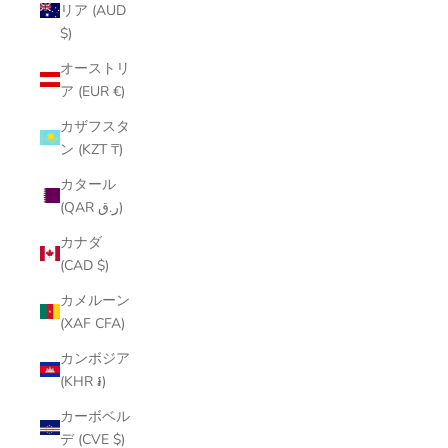
リア (AUD
$)
オーストリ
ア (EUR €)
カザフスタ
ン (KZT ₸)
カタール
(QAR ر.ق)
カナダ
(CAD $)
カメルーン
(XAF CFA)
カンボジア
(KHR ៛)
カーボベル
デ (CVE $)