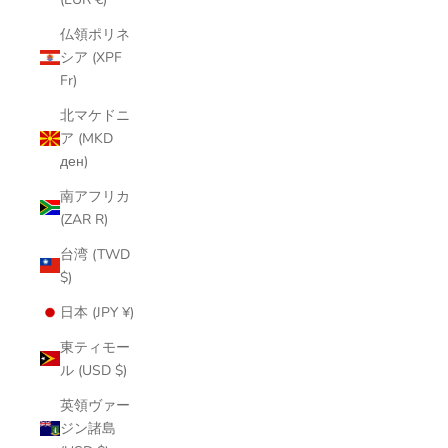
仏領ポリネ
シア (XPF
Fr)
北マケドニ
ア (MKD
ден)
南アフリカ
(ZAR R)
台湾 (TWD
$)
日本 (JPY ¥)
東ティモー
ル (USD $)
英領ヴァー
ジン諸島