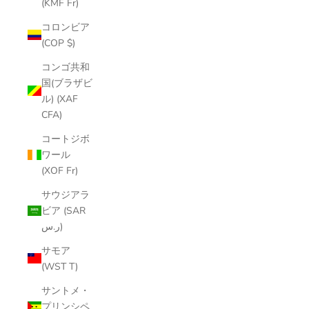
(KMF Fr)
コロンビア
(COP $)
コンゴ共和
国(ブラザビ
ル) (XAF
CFA)
コートジボ
ワール
(XOF Fr)
サウジアラ
ビア (SAR
ر.س)
サモア
(WST T)
サントメ・
プリンシペ