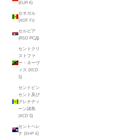
(EUR €)
セネガル
(XOF Fr)
セルビア
(RSD РСД)
セントクリ
ストファ
ー・ネーヴ
ィス (XCD
$)
セントビン
セント及び
グレナディ
ーン諸島
(XCD $)
セントヘレ
ナ (SHP £)