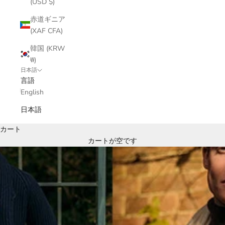
(USD $)
赤道ギニア
(XAF CFA)
韓国 (KRW
₩)
日本語
言語
English
日本語
カート
カートが空です