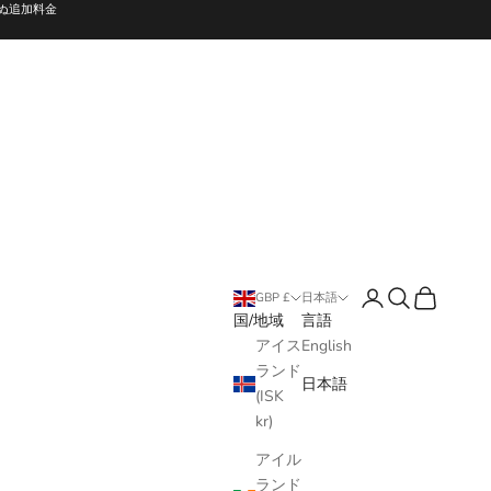
ぬ追加料金
ログイン
検索
カート
GBP £
日本語
国/地域
言語
アイス
English
ランド
日本語
(ISK
kr)
アイル
ランド