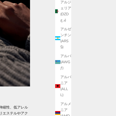
アルジ
ェリア
(DZD
د.ج)
アルゼ
ンチン
(ARS
$)
アルバ
(AWG
ƒ)
アルバ
ニア
(ALL
L)
アルメ
伸縮性、低アレル
ニア
リエステルやアク
(AMD