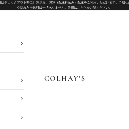
税はチェックアウト時に計算され、DDP（配送料込み）配送をご利用いただけます。予期せ
や隠れた手数料は一切ありません。
詳細はこちらをご覧ください
。
Colhay's