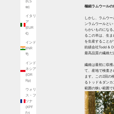
(ILS
極細ラムウールの
₪)
イタリ
しかし、ラムウー
ア
ンラムウールとい
(EUR
らかいものになる
€)
るこの羊は、生ま
を生産することが
インド
紡績会社Todd 
(INR
最高品質の繊維だけ
₹)
インド
繊維は最初に収穫
ネシア
て、産地で検査さ
(IDR
ます。この2回の
Rp)
るトッド＆ダンカ
範囲の狭い範囲で
ウォリ
ス・フ
ツナ
(XPF
Fr)