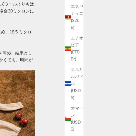
ムズウールよりもは
エスワ
場合30ミクロンに
ティニ
(SZL
E)
、18.5 ミクロ
エチオ
ピア
(ETB
を高め、結果とし
Br)
かくても、時間が
エルサ
ルバド
ル
(USD
$)
オマー
ン
(USD
$)