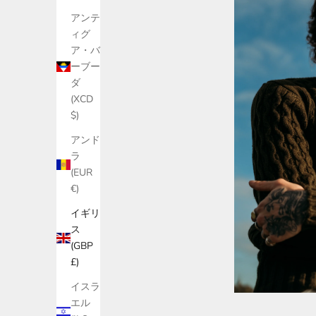
アンテ
ィグ
ア・バ
ーブー
ダ
(XCD
$)
アンド
ラ
(EUR
€)
イギリ
ス
(GBP
£)
イスラ
エル