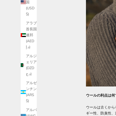
国
(USD
$)
アラブ
首長国
連邦
(AED
د.إ)
アルジ
ェリア
(DZD
د.ج)
アルゼ
ンチン
(ARS
ウールの利点は何
$)
ウールは古くから
アルバ
ギー性、防臭性、
(AWG