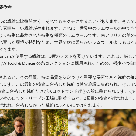
優位性
ルの繊維は比較的太く、それでもチクチクすることがあります。そこで
う素晴らしい繊維が生まれます。これは、世界中のラムウールの中でも
よう特別に栽培された特別な種類のラムウールです。南アフリカの羊の
れ育った環境が特別なため、世界で次に柔らかいラムウールよりもはる
できます。
& Duncanが使用する繊維は、3度のテストを受けています。これは、厳
がTodd & Duncanの糸コレクションに採用されるための、稀少かつ
されると、その品質、特に品質を決定づける重要な要素である繊維の細
れます。この最初の検査に合格した繊維は検査施設に集められ、そこで
検査に合格した繊維だけがスコットランド行きの船に乗せられます。そ
ン社のロック・リーブン工場に到着すると、3回目の検査が行われます
行われ、合格しなかった繊維はふるいにかけられます。