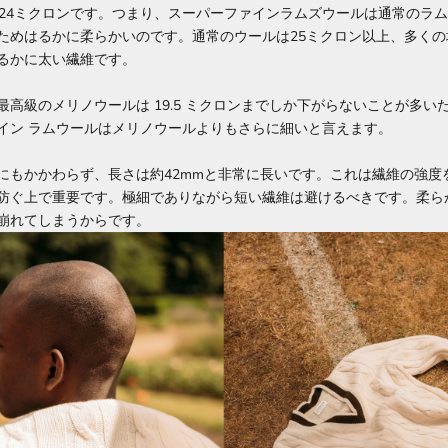
～24ミクロンです。つまり、スーパーファインラムズウールは通常のラ
ためはるかに柔らかいのです。通常のウールは25ミクロン以上、多くの
るかに太い繊維です。
高級のメリノウールは 19.5 ミクロンまでしか下がらないことが多いため
イン ラムウールはメリノウールよりもさらに細いと言えます。
にもかかわらず、長さは約42mmと非常に長いです。これは繊維の強度
防ぐ上で重要です。極細でありながら短い繊維は避けるべきです。柔ら
崩れてしまうからです。