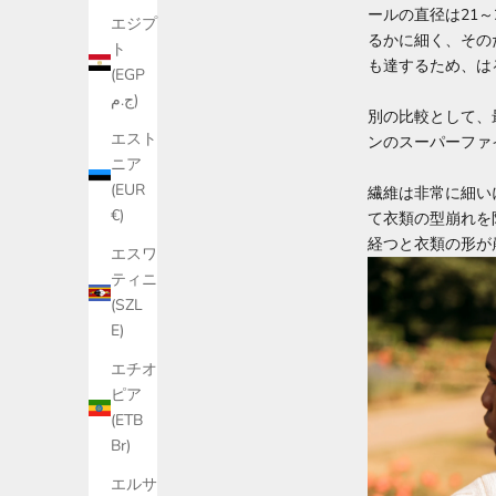
ールの直径は21
エジプ
るかに細く、その
ト
も達するため、は
(EGP
ج.م)
別の比較として、最
エスト
ンのスーパーファ
ニア
(EUR
繊維は非常に細い
€)
て衣類の型崩れを
経つと衣類の形が
エスワ
ティニ
(SZL
E)
エチオ
ピア
(ETB
Br)
エルサ