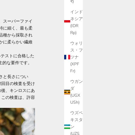
₹)
インド
ネシア
、スーパーファイ
(IDR
特に細く、最も柔
Rp)
品種から採取され
かに柔らかい繊維
ウォリ
ス・フ
しいテストに合格した
ツナ
自主的な要件です。
(XPF
Fr)
さと長さについ
ウガン
2回目の検査を受け
ダ
の後、キンロスにあ
(UGX
。この検査は、許容
USh)
ウズベ
キスタ
ン
(UZS