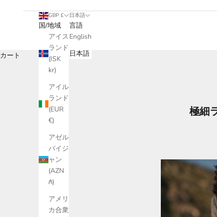
GBP £
日本語
国/地域
言語
アイス
English
ランド
日本語
カート
(ISK
kr)
アイル
ランド
極細
(EUR
€)
アゼル
バイジ
ャン
(AZN
₼)
アメリ
カ合衆