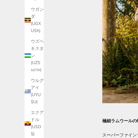
ウガン
ダ
(UGX
USh)
ウズベ
キスタ
ン
(UZS
so'm)
ウルグ
アイ
(UYU
$U)
エクア
ドル
極細ラムウールの
(USD
$)
スーパーファイン