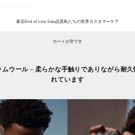
家
店
End of Line Sale
品質
私たちの世界
カスタマーケア
カートが空です
ラムウール – 柔らかな手触りでありながら耐久
れています