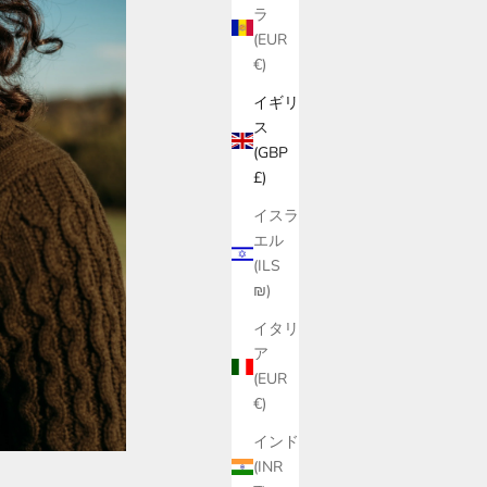
ラ
(EUR
€)
イギリ
ス
(GBP
£)
イスラ
エル
(ILS
₪)
イタリ
ア
(EUR
€)
インド
(INR