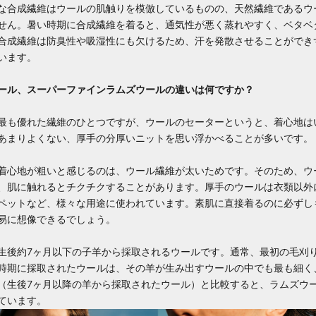
な合成繊維はウールの肌触りを模倣しているものの、天然繊維であるウ
せん。暑い時期に合成繊維を着ると、通気性が悪く蒸れやすく、ベタベ
合成繊維は防臭性や吸湿性にも欠けるため、汗を発散させることができ
います。
ール、
スーパーファインラムズウール
の違いは何ですか？
最も優れた繊維のひとつですが、ウールのセーターというと、着心地は
あまりよくない、厚手の分厚いニットを思い浮かべることが多いです。
着心地が粗いと感じるのは、ウール繊維が太いためです。そのため、ウ
、肌に触れるとチクチクすることがあります。厚手のウールは衣類以外
ペットなど、様々な用途に使われています。素肌に直接着るのに必ずし
易に想像できるでしょう。
生後約7ヶ月以下の子羊から採取されるウールです。通常、最初の毛刈
時期に採取されたウールは、その羊が生み出すウールの中でも最も細く
（生後7ヶ月以降の羊から採取されたウール）と比較すると、ラムズウ
ています。