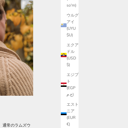
so'm)
ウルグ
アイ
(UYU
$U)
エクア
ドル
(USD
$)
エジプ
ト
(EGP
ج.م)
エスト
ニア
(EUR
€)
、通常のラムズウ