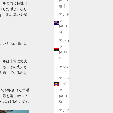
ールと同じ特性は
դր.)
タした感じになり
アンギ
ず、肌に臭いや湿
ラ
(XCD
$)
アンゴ
いいものの肌には
ラ
(AOA
Kz)
ールは非常に丈夫
にも、その丈夫さ
アンテ
も適しているわけ
ィグ
ア・バ
ーブー
りで採取された羊毛
ダ
、最も柔らかいウ
(XCD
ールははるかに柔ら
$)
アンド