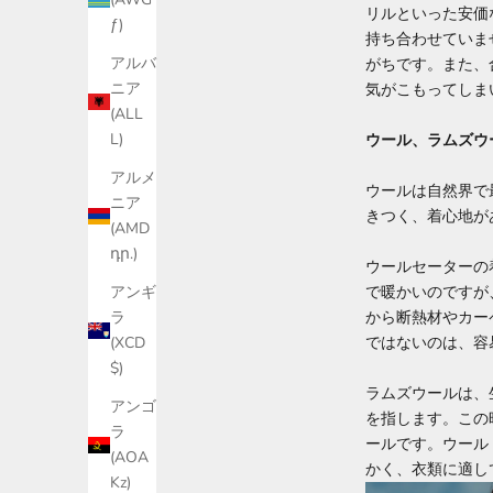
リルといった安価
ƒ)
持ち合わせていま
アルバ
がちです。また、
ニア
気がこもってしま
(ALL
L)
ウール、ラムズウ
アルメ
ウールは自然界で
ニア
きつく、着心地が
(AMD
դր.)
ウールセーターの
で暖かいのですが
アンギ
から断熱材やカー
ラ
ではないのは、容
(XCD
$)
ラムズウールは、
アンゴ
を指します。この
ラ
ールです。ウール
(AOA
かく、衣類に適し
Kz)