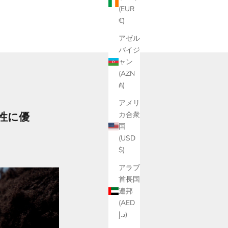
(EUR
€)
アゼル
バイジ
ャン
(AZN
₼)
アメリ
性に優
カ合衆
国
(USD
$)
アラブ
首長国
連邦
(AED
د.إ)