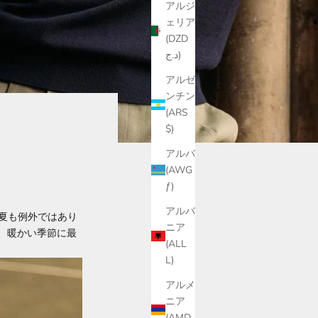
アルジ
ェリア
(DZD
د.ج)
アルゼ
ンチン
(ARS
$)
アルバ
(AWG
ƒ)
アルバ
の夏も例外ではあり
ニア
、暖かい季節に最
(ALL
L)
アルメ
ニア
(AMD