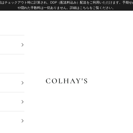
税はチェックアウト時に計算され、DDP（配送料込み）配送をご利用いただけます。予期せ
や隠れた手数料は一切ありません。
詳細はこちらをご覧ください
。
Colhay's