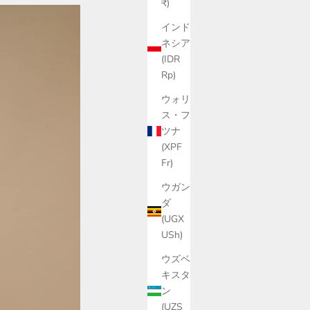
₹)
インド
ネシア
(IDR
Rp)
ウォリ
ス・フ
ツナ
(XPF
Fr)
ウガン
ダ
(UGX
USh)
ウズベ
キスタ
ン
(UZS