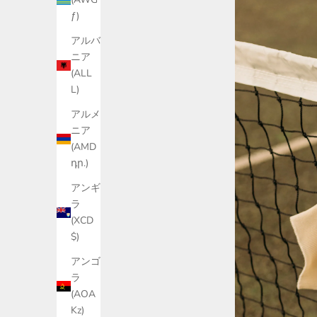
ƒ)
アルバ
ニア
(ALL
L)
アルメ
ニア
(AMD
դր.)
アンギ
ラ
(XCD
$)
アンゴ
ラ
(AOA
Kz)