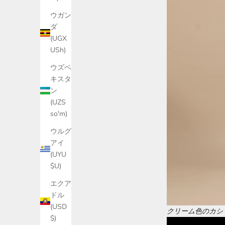
ウガン
ダ
(UGX
USh)
ウズベ
キスタ
ン
(UZS
so'm)
ウルグ
アイ
(UYU
$U)
エクア
ドル
(USD
クリーム色のカシ
$)