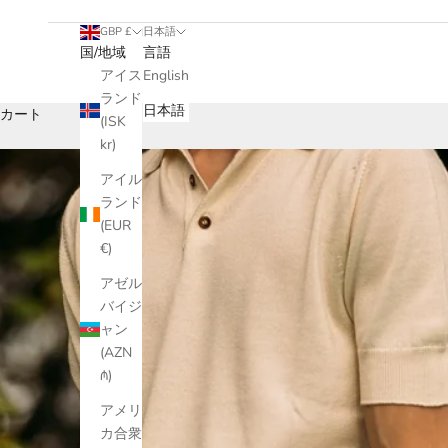
GBP £
日本語
国/地域
言語
アイス
English
ランド
日本語
カート
(ISK
kr)
アイル
ランド
(EUR
€)
アゼル
バイジ
ャン
(AZN
₼)
アメリ
カ合衆