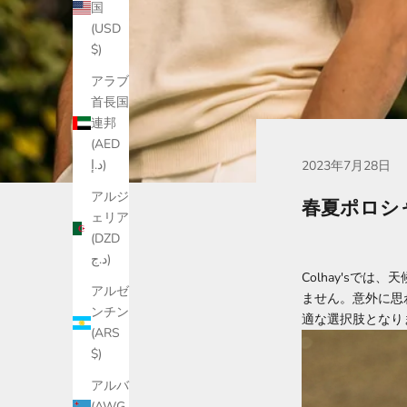
国
(USD
$)
アラブ
首長国
連邦
(AED
د.إ)
2023年7月28日
アルジ
春夏ポロシ
ェリア
(DZD
د.ج)
Colhay'sで
アルゼ
ません。意外に思
ンチン
適な選択肢となり
(ARS
$)
アルバ
(AWG