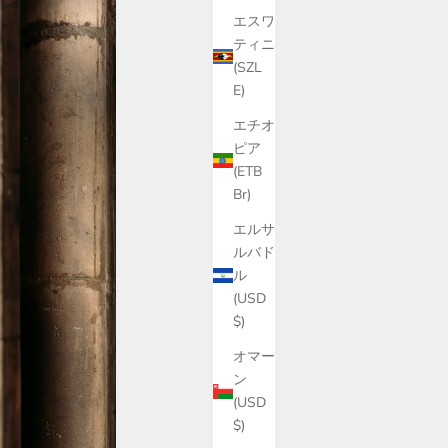
エスワ
ティニ
(SZL
E)
エチオ
ピア
(ETB
Br)
エルサ
ルバド
ル
(USD
$)
オマー
ン
(USD
$)