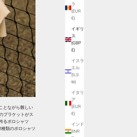
ラ
(EUR
€)
イギリ
ス
(GBP
£)
イスラ
エル
(ILS
₪)
イタリ
ア
(EUR
ことながら難しい
€)
めのプラケットがス
誇るポロシャツ
インド
2種類のポロシャツ
(INR