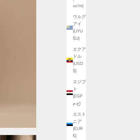
so'm)
ウルグ
アイ
(UYU
$U)
エクア
ドル
(USD
$)
エジプ
ト
(EGP
ج.م)
エスト
ニア
(EUR
€)