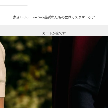
家
店
End of Line Sale
品質
私たちの世界
カスタマーケア
カートが空です