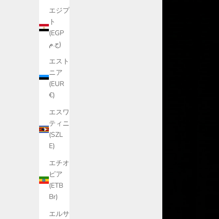
エジプ
ト
(EGP
ج.م)
エスト
ニア
(EUR
€)
エスワ
ティニ
(SZL
E)
エチオ
ピア
(ETB
Br)
エルサ