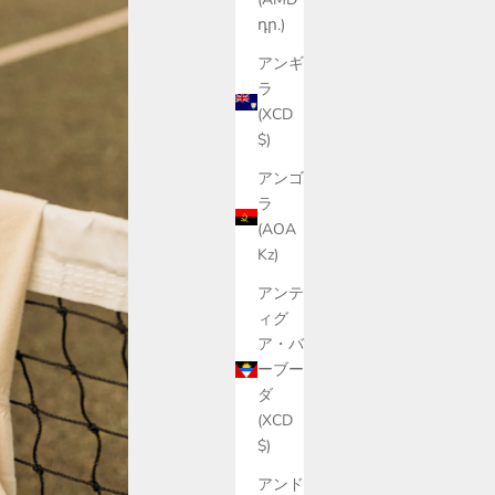
դր.)
アンギ
ラ
(XCD
$)
アンゴ
ラ
(AOA
Kz)
アンテ
ィグ
ア・バ
ーブー
ダ
(XCD
$)
アンド