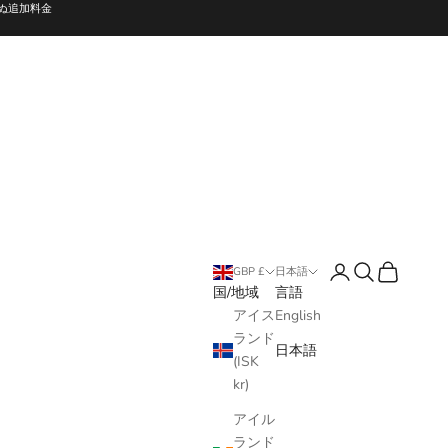
ぬ追加料金
ログイン
検索
カート
GBP £
日本語
国/地域
言語
アイス
English
ランド
日本語
(ISK
kr)
アイル
ランド