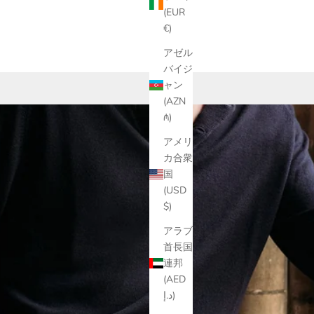
(EUR
€)
アゼル
バイジ
ャン
(AZN
₼)
アメリ
カ合衆
国
(USD
$)
アラブ
首長国
連邦
(AED
د.إ)