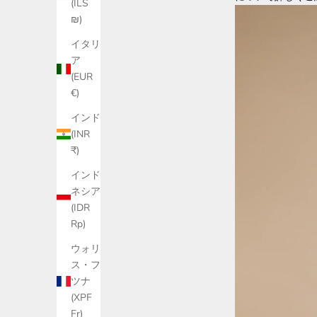
(ILS
₪)
イタリ
ア
(EUR
€)
インド
(INR
₹)
インド
ネシア
(IDR
Rp)
ウォリ
ス・フ
ツナ
(XPF
Fr)