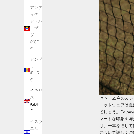
アンテ
ィグ
ア・バ
ーブー
ダ
(XCD
$)
アンド
ラ
(EUR
€)
イギリ
ス
クリーム色のカシ
(GBP
ニットウェアは夏
£)
でしょう。Col
マートな印象を与
イスラ
は、一年を通して
エル
について詳しくご