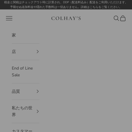
コンテンツへスキップ
税金と関税はチェックアウト時に計算され、DDP（配送料込み）配送をご利用いただけます。
予期せぬ追加料金や隠れた手数料は一切ありません。
詳細はこちらをご覧ください
。
Colhay's
メニュー
検索
カート
家
店
End of Line
Sale
品質
私たちの世
界
カスタマー