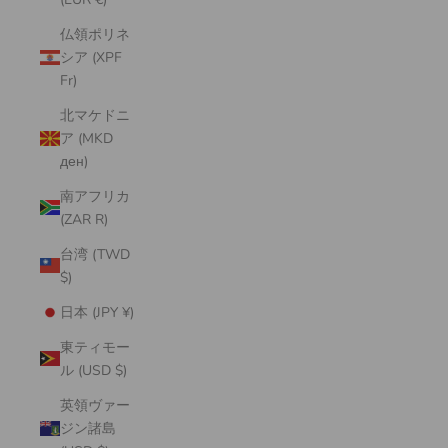
仏領ポリネ
シア (XPF
Fr)
北マケドニ
ア (MKD
ден)
南アフリカ
(ZAR R)
台湾 (TWD
$)
日本 (JPY ¥)
東ティモー
ル (USD $)
英領ヴァー
ジン諸島