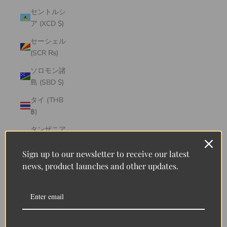
セントルシ
ア (XCD $)
セーシェル
(SCR ₨)
ソロモン諸
島 (SBD $)
タイ (THB
฿)
タンザニア
(TZS Sh)
Sign up to our newsletter to receive our latest
タークス・
news, product launches and other updates.
カイコス諸
島 (USD $)
チェコ
(CZK Kč)