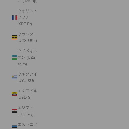
ア (IDR Rp)
ウォリス・
フツナ
(XPF Fr)
ウガンダ
(UGX USh)
ウズベキス
タン (UZS
so'm)
ウルグアイ
(UYU $U)
エクアドル
(USD $)
エジプト
(EGP ج.م)
エストニア