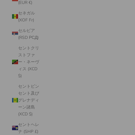
(EUR €)
セネガル
(XOF Fr)
セルビア
(RSD РСД)
セントクリ
ストファ
ー・ネーヴ
ィス (XCD
$)
セントビン
セント及び
グレナディ
ーン諸島
(XCD $)
セントヘレ
ナ (SHP £)