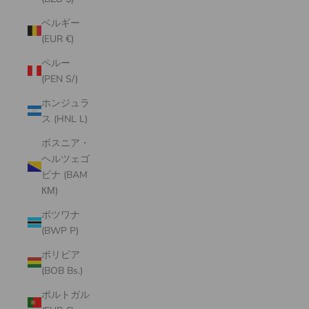
ベルギー
(EUR €)
ペルー
(PEN S/)
ホンジュラ
ス (HNL L)
ボスニア・
ヘルツェゴ
ビナ (BAM
КМ)
ボツワナ
(BWP P)
ボリビア
(BOB Bs.)
ポルトガル