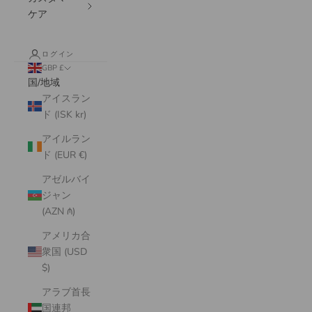
ケア
ログイン
GBP £
国/地域
アイスラン
ド (ISK kr)
アイルラン
ド (EUR €)
アゼルバイ
ジャン
(AZN ₼)
アメリカ合
衆国 (USD
$)
アラブ首長
国連邦