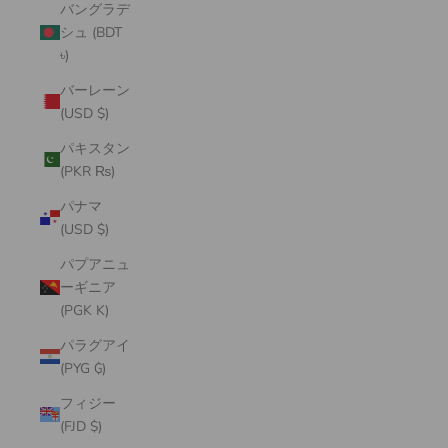
バングラデ
シュ (BDT
৳)
バーレーン
(USD $)
パキスタン
(PKR ₨)
パナマ
(USD $)
パプアニュ
ーギニア
(PGK K)
パラグアイ
(PYG ₲)
フィジー
(FJD $)