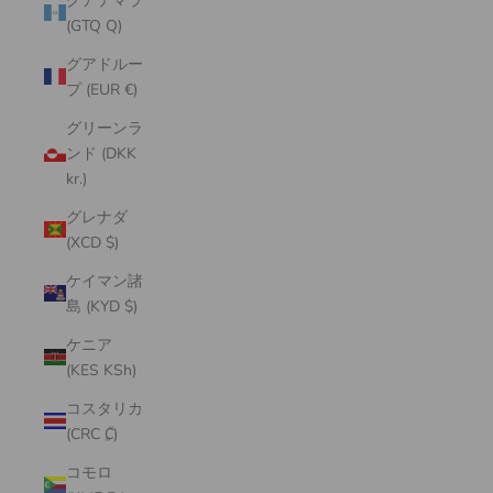
グアテマラ
(GTQ Q)
グアドルー
プ (EUR €)
グリーンラ
ンド (DKK
kr.)
グレナダ
(XCD $)
ケイマン諸
島 (KYD $)
ケニア
(KES KSh)
コスタリカ
(CRC ₡)
コモロ