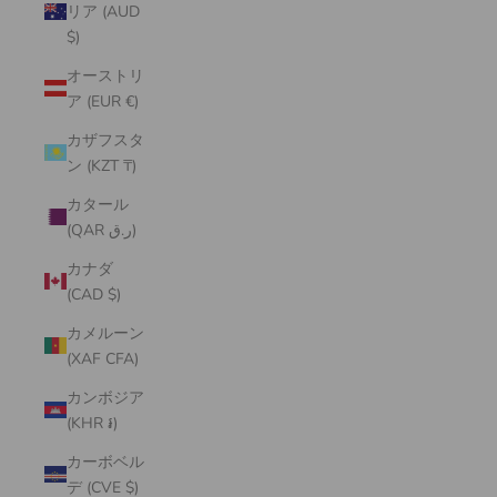
リア (AUD
$)
オーストリ
ア (EUR €)
カザフスタ
ン (KZT ₸)
カタール
(QAR ر.ق)
カナダ
(CAD $)
カメルーン
(XAF CFA)
カンボジア
(KHR ៛)
カーボベル
デ (CVE $)