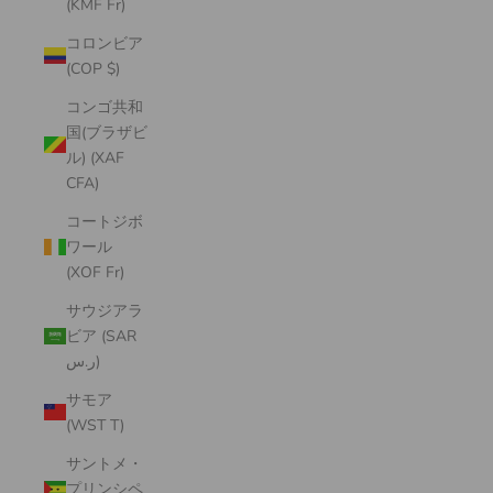
(KMF Fr)
コロンビア
(COP $)
コンゴ共和
国(ブラザビ
ル) (XAF
CFA)
コートジボ
ワール
(XOF Fr)
サウジアラ
ビア (SAR
ر.س)
サモア
(WST T)
サントメ・
プリンシペ