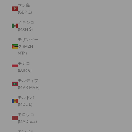
マン島
(GBP £)
メキシコ
(MXN $)
モザンビー
ク (MZN
MTn)
モナコ
(EUR €)
モルディブ
(MVR MVR)
モルドバ
(MDL L)
モロッコ
(MAD د.م.)
モンゴル