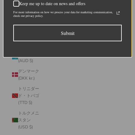
チャド
Keep me up to date on news and offers
(XAF CFA)
For more information on how we process your data for marketing communication,
check our privacy policy.
チュニジア
(USD $)
Submit
チリ (CLP
$)
ツバル
(AUD $)
デンマーク
(DKK kr.)
トリニダー
ド・トバゴ
(TTD $)
トルクメニ
スタン
(USD $)