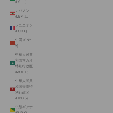
(LSL L)
レバノン
(LBP ل.ل)
レユニオン
(EUR €)
中国 (CNY
¥)
中華人民共
和国マカオ
特別行政区
(MOP P)
中華人民共
和国香港特
別行政区
(HKD $)
仏領ギアナ
(EUR €)