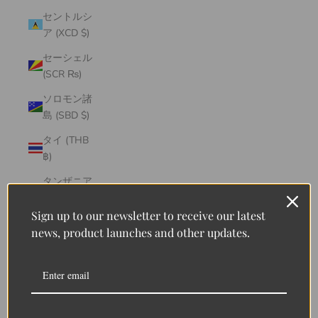
セントルシ
ア (XCD $)
セーシェル
(SCR ₨)
ソロモン諸
島 (SBD $)
タイ (THB
฿)
タンザニア
(TZS Sh)
Sign up to our newsletter to receive our latest
タークス・
news, product launches and other updates.
カイコス諸
島 (USD $)
チェコ
(CZK Kč)