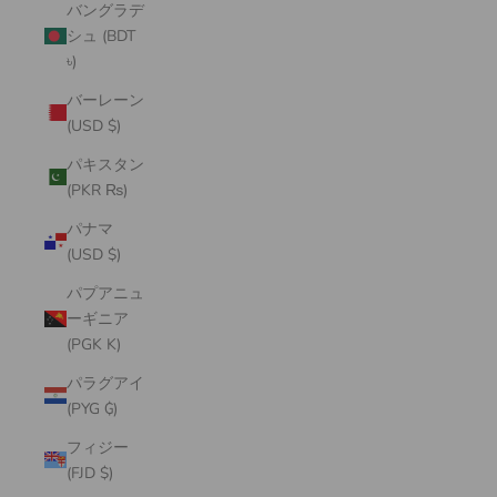
バングラデ
シュ (BDT
৳)
バーレーン
(USD $)
パキスタン
(PKR ₨)
パナマ
(USD $)
パプアニュ
ーギニア
(PGK K)
パラグアイ
(PYG ₲)
フィジー
(FJD $)