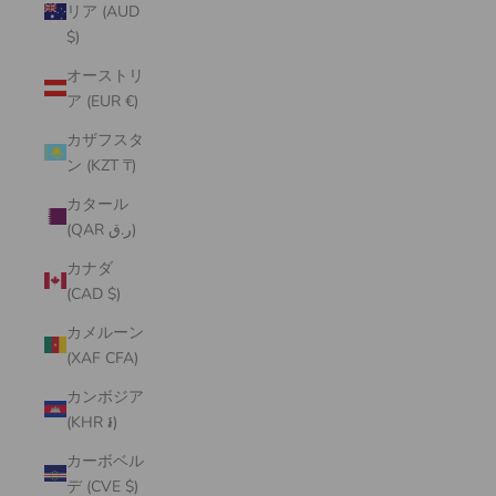
リア (AUD
$)
オーストリ
ア (EUR €)
カザフスタ
ン (KZT ₸)
カタール
(QAR ر.ق)
カナダ
(CAD $)
カメルーン
(XAF CFA)
カンボジア
(KHR ៛)
カーボベル
デ (CVE $)