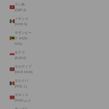
マン島
(GBP £)
メキシコ
(MXN $)
モザンビー
ク (MZN
MTn)
モナコ
(EUR €)
モルディブ
(MVR MVR)
モルドバ
(MDL L)
モロッコ
(MAD د.م.)
モンゴル