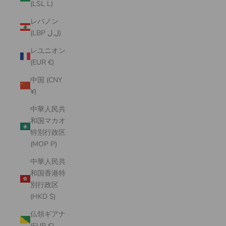
(LSL L)
レバノン
(LBP ل.ل)
レユニオン
(EUR €)
中国 (CNY
¥)
中華人民共
和国マカオ
特別行政区
(MOP P)
中華人民共
和国香港特
別行政区
(HKD $)
仏領ギアナ
(EUR €)