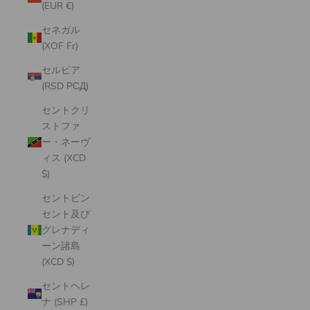
(EUR €)
セネガル
(XOF Fr)
セルビア
(RSD РСД)
セントクリ
ストファ
ー・ネーヴ
ィス (XCD
$)
セントビン
セント及び
グレナディ
ーン諸島
(XCD $)
セントヘレ
ナ (SHP £)