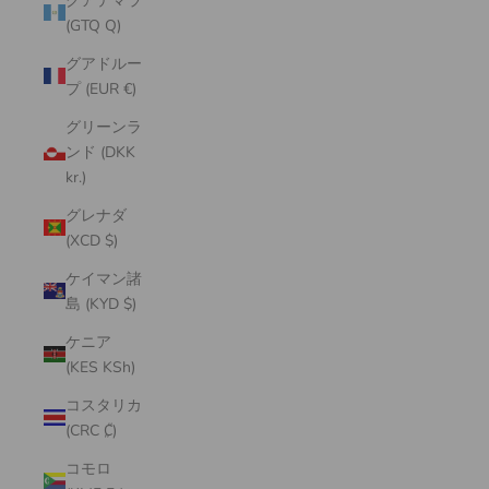
グアテマラ
(GTQ Q)
グアドルー
プ (EUR €)
グリーンラ
ンド (DKK
kr.)
グレナダ
(XCD $)
ケイマン諸
島 (KYD $)
ケニア
(KES KSh)
コスタリカ
(CRC ₡)
コモロ