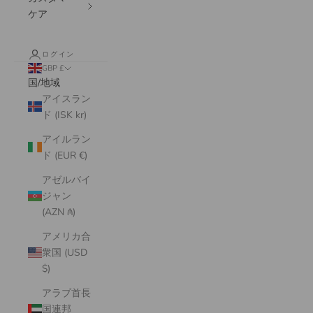
ケア
ログイン
GBP £
国/地域
アイスラン
ド (ISK kr)
アイルラン
ド (EUR €)
アゼルバイ
ジャン
(AZN ₼)
アメリカ合
衆国 (USD
$)
アラブ首長
国連邦