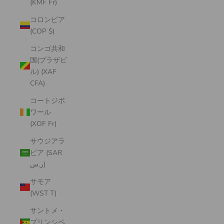
(KMF Fr)
コロンビア
(COP $)
コンゴ共和
国(ブラザビ
ル) (XAF
CFA)
コートジボ
ワール
(XOF Fr)
サウジアラ
ビア (SAR
ر.س)
サモア
(WST T)
サントメ・
プリンシペ