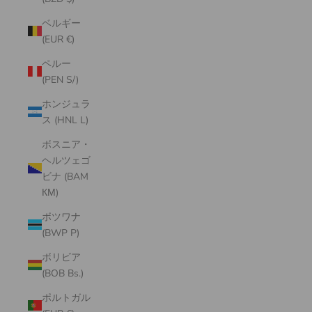
ベルギー
(EUR €)
ペルー
(PEN S/)
ホンジュラ
ス (HNL L)
ボスニア・
ヘルツェゴ
ビナ (BAM
КМ)
ボツワナ
(BWP P)
ボリビア
(BOB Bs.)
ポルトガル