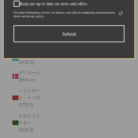
チャド
Keep me up to date on news and offers
(XAF CFA)
For more information on how we process your data for marketing communication,
check our privacy policy.
チュニジア
(USD $)
Submit
チリ (CLP
$)
ツバル
(AUD $)
デンマーク
(DKK kr.)
トリニダー
ド・トバゴ
(TTD $)
トルクメニ
スタン
(USD $)