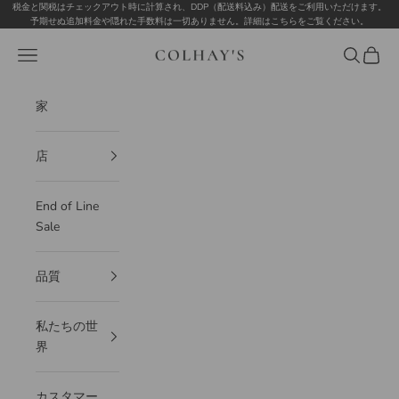
コンテンツへスキップ
税金と関税はチェックアウト時に計算され、DDP（配送料込み）配送をご利用いただけます。
予期せぬ追加料金や隠れた手数料は一切ありません。
詳細はこちらをご覧ください
。
Colhay's
メニュー
検索
カート
家
店
End of Line
Sale
品質
私たちの世
界
カスタマー