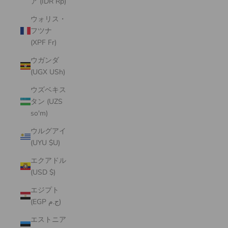
ア (IDR Rp)
ウォリス・
フツナ
(XPF Fr)
ウガンダ
(UGX USh)
ウズベキス
タン (UZS
so'm)
ウルグアイ
(UYU $U)
エクアドル
(USD $)
エジプト
(EGP ج.م)
エストニア