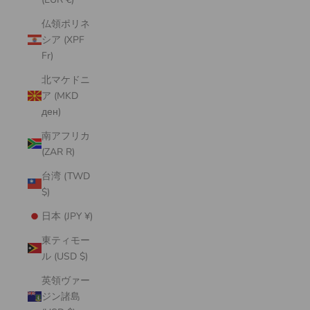
仏領ポリネ
シア (XPF
Fr)
北マケドニ
ア (MKD
ден)
南アフリカ
(ZAR R)
台湾 (TWD
$)
日本 (JPY ¥)
東ティモー
ル (USD $)
英領ヴァー
ジン諸島