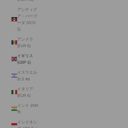
アンティグ
ア・バーブ
ーダ (XCD
$)
アンドラ
(EUR €)
イギリス
(GBP £)
イスラエル
(ILS ₪)
イタリア
(EUR €)
インド (INR
₹)
インドネシ